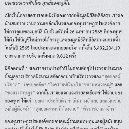
ออกแบบกราฟิกโดย ศูนย์สองสตูดิโอ
เนื่องในโอกาสครบรอบหนึ่งปีของการก่อตั้งมูลนิธิสิทธิอิสรา เราขอ
นำเสนอรายงานความเคลื่อนไหวของกองทุนราษฎรประสงค์ภาย
ใต้การดูแลของมูลนิธิ นับตั้งแต่วันที่ 26 เมษายน 2565 ที่กองทุนฯ
ได้เริ่มใช้บัญชีใหม่ภายใต้การดูแลของมูลนิธิสิทธิอิสรา จนกระทั่ง
วันสิ้นปี 2565 โดยประมวลจากยอดบริจาคทั้งสิ้น 3,492,204.19
บาท จากการบริจาคทั้งหมด 9,812 ครั้ง
นี่คือตอนที่ 1 ของรายงานประจำปี ในตอนต่อๆไป เราจะประมวล
ข้อมูลการบริจาคนิรนาม สกัดออกมาเป็นเรื่องราวของ
“สุดยอดผู้
บริจาค”
“เลขยอดฮิต”
“วิเคราะห์เงินบริจาคตามหมวดหมู่”
และ
“ขอแรงราษฎร”
จากนั้นเราจะแจกแจงรายละเอียดค่าใช้จ่ายของ
กองทุนฯ ได้แก่
“ยอดค่าประกันตัว ค่าเดินทางจำเลย และเงินช่วย
เหลือผู้ต้องขัง”
“สุดยอดราคาที่ต้องจ่าย”
“ทั่วราชอาณาจักร”
กองทุนราษฎรประสงค์ขอขอบคุณผู้ร่วมสมทบทุนและผู้สนับสนุน