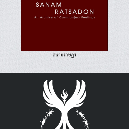
สนามราษฎร
Search
Search
for: