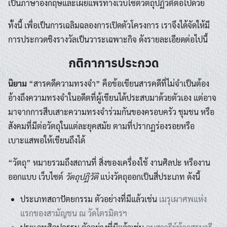
เป็นภาษาอังกฤษและเผยแพร่ทางเว็บไซต์วัตถุปฏิวัติต่อไปด้วย
ทั้งนี้ เพื่อเป็นการเฉลิมฉลองการเปิดตัวโครงการ เราจึงได้จัดให้มี
การประกวดชิงรางวัลเป็นวาระเฉพาะกิจ ดังรายละเอียดต่อไปนี้
กติกาการประกวด
นิยาม
“สารคดีความทรงจำ” คือข้อเขียนสารคดีที่ไม่จำเป็นต้อง
อ้างถึงความทรงจำในอดีตที่ผู้เขียนได้ประสบมาด้วยตัวเอง แต่อาจ
มาจากการสืบเสาะความทรงจำร่วมกันของครอบครัว ชุมชน หรือ
สังคมที่มีต่อวัตถุในแต่ละยุคสมัย ตามที่ปรากฏร่องรอยหรือ
เบาะแสพอให้เขียนถึงได้
“วัตถุ” หมายรวมถึงสถานที่ สิ่งของเครื่องใช้ งานศิลปะ หรืองาน
ออกแบบ เว็บไซต์
วัตถุปฏิวัติ
แบ่งวัตถุออกเป็นสี่ประเภท ดังนี้
ประเภทสถาปัตยกรรม ตัวอย่างที่มีแล้วเช่น
เมรุเผาศพแห่ง
แรกของสามัญชน ณ วัดไตรมิตรฯ