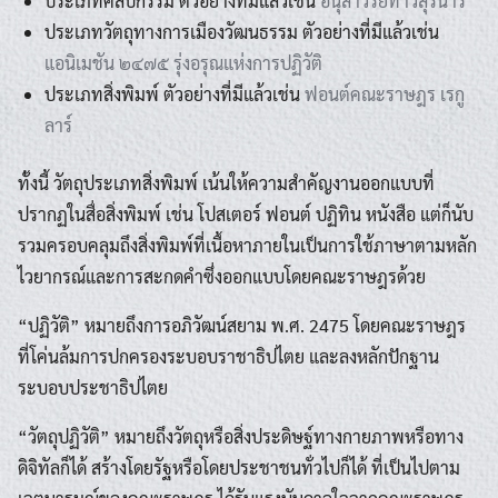
ประเภทศิลปกรรม ตัวอย่างที่มีแล้วเช่น
อนุสาวรีย์ท้าวสุรนารี
ประเภทวัตถุทางการเมืองวัฒนธรรม ตัวอย่างที่มีแล้วเช่น
Search
แอนิเมชัน ๒๔๗๕ รุ่งอรุณแห่งการปฏิวัติ
Search
for:
ประเภทสิ่งพิมพ์ ตัวอย่างที่มีแล้วเช่น
ฟอนต์คณะราษฎร เรกู
ลาร์
ทั้งนี้ วัตถุประเภทสิ่งพิมพ์ เน้นให้ความสำคัญงานออกแบบที่
ปรากฏในสื่อสิ่งพิมพ์ เช่น โปสเตอร์ ฟอนต์ ปฏิทิน หนังสือ แต่ก็นับ
รวมครอบคลุมถึงสิ่งพิมพ์ที่เนื้อหาภายในเป็นการใช้ภาษาตามหลัก
ไวยากรณ์และการสะกดคำซึ่งออกแบบโดยคณะราษฎรด้วย
“ปฏิวัติ” หมายถึงการอภิวัฒน์สยาม พ.ศ. 2475 โดยคณะราษฎร
ที่โค่นล้มการปกครองระบอบราชาธิปไตย และลงหลักปักฐาน
ระบอบประชาธิปไตย
“วัตถุปฏิวัติ” หมายถึงวัตถุหรือสิ่งประดิษฐ์ทางกายภาพหรือทาง
ดิจิทัลก็ได้ สร้างโดยรัฐหรือโดยประชาชนทั่วไปก็ได้ ที่เป็นไปตาม