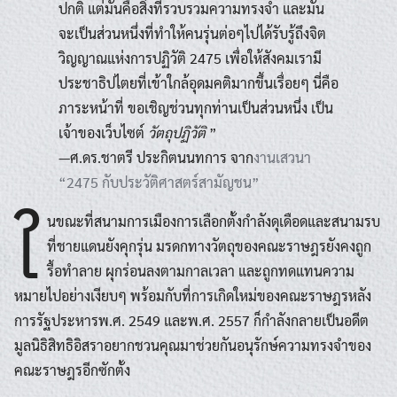
ปกติ แต่มันคือสิ่งที่รวบรวมความทรงจำ และมัน
จะเป็นส่วนหนึ่งที่ทำให้คนรุ่นต่อๆไปได้รับรู้ถึงจิต
วิญญาณแห่งการปฏิวัติ 2475 เพื่อให้สังคมเรามี
ประชาธิปไตยที่เข้าใกล้อุดมคติมากขึ้นเรื่อยๆ นี่คือ
ภาระหน้าที่ ขอเชิญช่วนทุกท่านเป็นส่วนหนึ่ง เป็น
เจ้าของเว็บไซต์
วัตถุปฏิวัติ
”
—ศ.ดร.ชาตรี ประกิตนนทการ จาก
งานเสวนา
“2475 กับประวัติศาสตร์สามัญชน”
ใ
นขณะที่สนามการเมืองการเลือกตั้งกำลังดุเดือดและสนามรบ
ที่ชายแดนยังคุกรุ่น มรดกทางวัตถุของคณะราษฎรยังคงถูก
รื้อทำลาย ผุกร่อนลงตามกาลเวลา และถูกทดแทนความ
หมายไปอย่างเงียบๆ พร้อมกับที่การเกิดใหม่ของคณะราษฎรหลัง
การรัฐประหารพ.ศ. 2549 และพ.ศ. 2557 ก็กำลังกลายเป็นอดีต
มูลนิธิสิทธิอิสราอยากชวนคุณมาช่วยกันอนุรักษ์ความทรงจำของ
คณะราษฎรอีกซักตั้ง