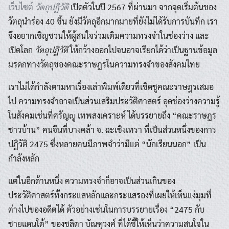
เว็บไซต์
วัตถุปฏิวัติ
เปิดตัวในปี 2567 ที่ผ่านมา จากจุดเริ่มต้นของ
วัตถุนำร่อง 40 ชิ้น ยังมีวัตถุอีกมากมายที่ยังไม่ได้รับการบันทึก เรา
จึงอยากเชิญชวนให้ผู้สนใจร่วมเติมความทรงจำในช่องว่าง และ
เปิดโลก
วัตถุปฏิวัติ
ให้กว้างออกไปจนอาจเรียกได้ว่าเป็นฐานข้อมูล
มรดกทางวัตถุของคณะราษฎรในความทรงจำของสังคมไทย
เราไม่ได้กำลังตามหาเรื่องเล่าพิมพ์เดียวที่เชิดชูคณะราษฎรเสมอ
ไป ความทรงจำอาจเป็นส่วนเสริมประวัติศาสตร์ อุดช่องว่างความรู้
ในสังคมเช่นที่ศรัญญู เทพสงเคราะห์ ได้บรรยายถึง “คณะราษฎร
ชาวบ้าน” คนจีนที่บางคล้า จ. ฉะเชิงเทรา ที่เป็นส่วนหนึ่งของการ
ปฏิวัติ 2475 ซึ่งหลายคนมีภาพจำว่ามีแต่ “นักเรียนนอก” เป็น
กำลังหลัก
แต่ในอีกด้านหนึ่ง ความทรงจำก็อาจเป็นส่วนเกินของ
ประวัติศาสตร์ทั้งกระแสหลักและกระแสรองที่เผยให้เห็นแง่มุมที่
ต่างไปของอดีตได้ ตัวอย่างเช่นในการบรรยายเรื่อง “2475 กับ
ชายแดนใต้” ของชลิตา บัณฑุวงศ์ ที่ได้ชี้ให้เห็นว่าความสนใจใน