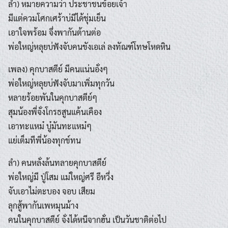
ลำ) หมายความว่า ประชาชนข้อยเจ้า
มีแต่ควมโศกเศร้าบ่มีได้ชุ่มเย็น
เอาใจพร้อม จึ่งพากันต้านต่อ
พ่อใหญ่หลุยบ่ฟังจับคนขังเอเล่ ลงทัณฑ์โทษโหดหิน
เพลง) คุกบาสตีย์ มีคนแน่นอั่งๆ
พ่อใหญ่หลุยบ่ฟังจับมาเพิ่มทุกวัน
หลายร้อยพันในคุกบาสตีย์ๆ
สุมน้องพี่จั่งโกรธสูนแค้นเคือง
เอาทะแหม๋ บู๋มันทะแหม๋ๆ
แย่เต็มทีพี่น้องทุกข์ทน
ลำ) คนหลั่งล้นทลายคุกบาสตีย์
Search
พ่อใหญ่มี ปู่โสม แม่ใหญ่ศรี อีหวึ่ง
Search
for:
จับเอาไม่ตะบอง จอบ เสียม
ลุกสู้พากันเพหมุนม้าง
คนในคุกบาสตีย์ จั่งได้หนีจากฮั่น เป็นวันชาติต่อไป