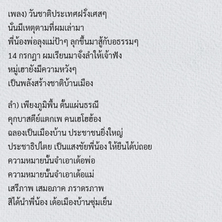
เพลง) วันชาติประเทศฝรั่งเศสๆ
นั่นมีเหตุตามที่ผมเล่ามา
พี่น้องพ่อลุงแม่ป้าๆ ลุกขึ้นมาสู้กับอธรรมๆ
14 กรกฎา ผมเรียนมาจั่งลำให้เจ้าฟัง
หมู่เฮายังมีความหวังๆ
เป็นพลังสร้างชาติบ้านเมือง
ลำ) เพียงภูมิพื้น ดั้นแผ่นธรณี
คุกบาสตีย์แตกเพ คนเฮโฮฮ้อง
ฉลองเป็นเมืองบ้าน ประชาชนยิ่งใหญ่
ประชาธิปไตย เป็นแสงชัยพี่น้อง ให้ยืนได้บ่ถอย
ความหมายนั้นจำเอาเด้อพ่อ
ความหมายนั้นจำเอาเด้อแม่
เสรีภาพ เสมอภาค ภราดรภาพ
สิได้นำพี่น้อง เด้อเมืองบ้านซุ่มเย็น