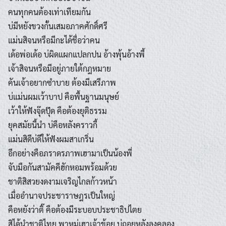
คนทุกคนต้องเท่าเทียมกัน
บ่มีหยังขวงกั้นเสมอภาคศักดิ์ศรี
แม่นสิจนหรือมีกะได้ชื่อว่าคน
เด้อพ่อเด้อ บ่ผิดแผกแปลกปน อ้างพุ้นอ้างพี้
เจ้าสิจนหรือมีอยู่ภายใต้กฎหมาย
คันเจ้าอยากซำบาย ต้องมีเสรีภาพ
บ่แม่นผมเว้าบาป คือพื้นฐานมนุษย์
เว้าให้ฟังจุ๊ดปุ๊ด คือต้องยุติธรรม
ยุคสมัยนี้นำ บ่คือหลังคราวกี้
แม่นสิดีบ่ดีให้ฟังผมสาเกริ่น
อีกอย่างคือภราดรภาพเฮามาเป็นน้องพี่
จับมือกันสามัคคีฮักหอมพร้อมด้วย
ชาติสิสวยงดงามเจริญไกลก้าวหน้า
เมื่ออำนาจประชาราษฎรเป็นใหญ่
คือหยังว่าติ๊ คือต้องมีระบอบประชาธิปไตย
สิได้นำชาติไทย พาหมู่เฮาเจ้าข้อย บ่ถอยหลังลงคลอง