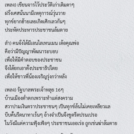
เพลง) เขียนจารไว้ประวัติเก่าเดิมดาๆ
ฝรั่งเศสนั่นนามีเหตุการณ์วุ่นวาย
ทุกข์ยากฮ้ายเลยเกิดเศิกเลวกันๆ
ประหัตประหารประชาชนล้มตาย
ลำ) คนจั่งได้มีเอนไลเทนเมน เด้อคุณพ่อ
คือว่ามีปัญญาพัฒนาระบอบ
เพื่อให้มีคำตอบของประชาชน
จึงได้ยกเอาตั้งประชาธิปไตย
เพื่อให้ชาวพี่น้องเจริญรุ่งกว่าหลัง
เพลง) รัฐบาลพระเจ้าหลุย 16ๆ
บ้านเมืองต่ำตกเพราะทำแต่สงคราม
สวาปามเงินตราประชาชนๆ เป็นทุกข์ล้นไม่เคยเหลียวแล
บีบคั้นรีดนาทาเร้นๆ อ้างจำเป็นจึงขูดรีดปรนเปรอ
ในวังมีแต่ความฟุ้งเฟ้อๆ ประชาชนเออเร่อ ถูกเข่นฆ่าล้มตาย