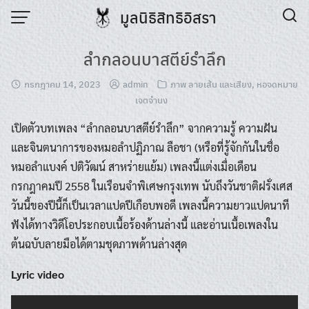
Skip
มูลนิธิสิทธิอิสรา
to
content
ลำกลอนบาสตีย์รำลึก
กรกฎาคม 14, 2023
admin
ภาพ ลายเส้น และเสียง
,
หอจดหมาย
เจตจำนง
เปิดตัวบทเพลง “ลำกลอนบาสตีย์รำลึก” จากความรู้ ความฝัน
และจินตนาการของหมอลำปฏิภาณ ลือชา (หรือที่รู้จักกันในชื่อ
หมอลำแบงค์ ปติวัฒน์ สาหร่ายแย้ม) เพลงนี้แต่งเมื่อเดือน
กรกฎาคมปี 2558 ในเรือนจำพิเศษกรุงเทพ นับถึงวันชาติฝรั่งเศส
วันนี้ของปีนี้ก็เป็นเวลาแปดปีเกือบพอดี เพลงนี้ความยาวแปดนาที
ฟังได้ทางวิดีโอประกอบเนื้อร้องด้านล่างนี้ และอ่านเนื้อเพลงใน
ต้นฉบับลายมือได้ตามชุดภาพด้านล่างสุด
Lyric video