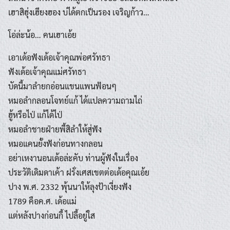
เฮาสิฮุ่งเฮียงฮอง บ่ได้ตกเป็นรอง เจริญก้าว…
โอ่ล่ะน้อ… คนเฮาเอ้ย
เอาเด้อฟังเด้อเจ้าคุณพ่อศรัทธา
ฟังเด้อเจ้าคุณแม่ศรัทธา
บัดนี้มาลำยกอ่อนแขนแพนฟ้อนๆ
หมอลำกลอนโจทย์แก้ ได้แปลความถามไถ่
ฮู้หรือไป่ แก้ได้ไป่
หมอลำชายฝ่ายพี้สิลำให้สู่ฟัง
หมอแคนยั้งฟังก่อนทางกลอน
อย่าเหงานอนเด้อล่ะคับ ท่านผู้ฟังในเรื่อง
ประวัติเดิมดาเค้า ฝรั่งเศสเขตต่อเด้อคุณเอ้ย
ปาง พ.ศ. 2332 พุ้นนาให้ลุงป้าเงี่ยงฟัง
1789 คือค.ศ. เด้อแม่
แต่หลังปางก่อนกี้ ไปลี้อยู่ใส