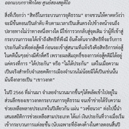
ออกแบบกราฟิกโดย ศูนย์สองสตูดิโอ
สิ่งที่เรียกว่า “สิทธิในกระบวนการยุติธรรม” อาจชวนให้คาดหวังว่า
จะมีขั้นตอนเป็นลำดับ คืบตามเวลาเป็นเส้นตรงไปข้างหน้าจนถึง
ปลายทางไม่ว่าทางหนึ่งทางใด มิใช่การวกกลับสู่จุดเดิม ว่าผู้ที่เข้าสู่
กระบวนการจะได้เข้าถึงสิทธิที่พึงมี อันตั้งต้นจากสิทธิที่จะรับการ
ประกันตัวเพื่อต่อสู้คดี ก่อนจะเข้าสู่สนามที่แท้จริงคือสิทธิการต่อสู้
ในคดีนั้นๆอย่างมีศักดิ์ศรี เพราะผลสัมฤทธิ์ของการต่อสู้คดีมิได้อยู่
แค่ตรงที่การ “ได้ประกัน” หรือ “ไม่ได้ประกัน” แต่ในเมื่อความ
เป็นจริงสำหรับจำเลยคดีการเมืองจำนวนไม่น้อยมิได้เป็นเช่นนั้น
มันจึงกลายเป็น “เขาวงกต”
ในปี 2566 ที่ผ่านมา จำเลยจำนวนมากขึ้นๆได้พลัดเข้าไปอยู่ใน
ส่วนลึกของเขาวงกตกระบวนการยุติธรรม จนเข้าข่ายได้รับความ
ช่วยเหลือหลายประเภทในปีเดียวกัน แผ่น “วงซ้อนวง” ต่อไปนี้นำ
เสนอสถิติการช่วยเหลือสามประเภท ได้แก่ เงินประกันที่วางเมื่อเริ่ม
เข้ากระบวนการแต่ละชั้น (นับเฉพาะที่ยังคงค้างในศาลตอนสิ้นปี