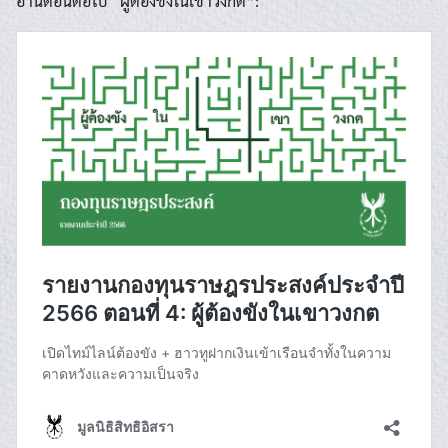
อ่านตอนต่อไป “ผู้ต้องขังในเขาวงกต”: