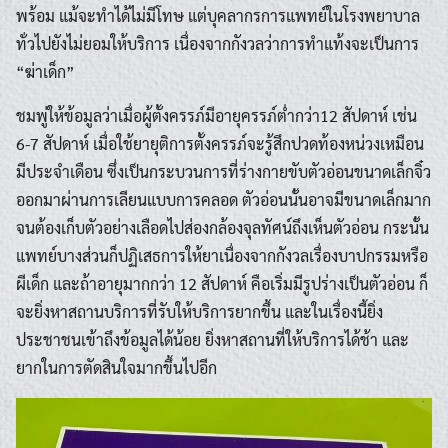
พร้อม แม้จะทำได้ไม่มีโทษ แต่บุคลากรการแพทย์ในโรงพยาบาล
ทั่วไปยังไม่ยอมให้บริการ เนื่องจากกังวลว่าการทำแท้งจะเป็นการ
“ฆ่าเด็ก”
ชมพู่ให้ข้อมูลว่าเมื่อผู้ตั้งครรภ์มีอายุครรภ์ต่ำกว่า12 สัปดาห์ เช่น
6-7 สัปดาห์ เมื่อใช้ยายุติการตั้งครรภ์จะรู้สึกปวดท้องหน่วงเหมือน
มีประจำเดือน ซึ่งเป็นกระบวนการที่ร่างกายขับตัวอ่อนขนาดเล็กจิ๋ว
ออกมาผ่านการเลียนแบบการคลอด ตัวอ่อนนั้นอาจมีขนาดเล็กมาก
จนต้องเก็บตัวอย่างเลือดไปส่องกล้องจุลทัศน์ถึงเห็นตัวอ่อน กระนั้น
แพทย์บางส่วนก็ปฏิเสธการให้ยาเนื่องจากกังวลเรื่องบาปกรรมหรือ
ผีเด็ก และถ้าอายุมากกว่า 12 สัปดาห์ คือเริ่มมีรูปร่างเป็นตัวอ่อน ก็
จะยิ่งหาสถานบริการที่รับให้บริการยากขึ้น และในเรื่องนี้ยิ่ง
ประชาชนเข้าถึงข้อมูลได้น้อย ยิ่งหาสถานที่ให้บริการได้ช้า และ
ยากในการตัดสินใจมากขึ้นไปอีก