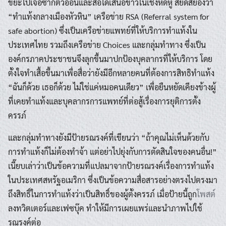
ขยะไปเจอซากตัวอ่อนและสื่อได้เสนอข่าวในเชิงหดหู่ สยดสยองว่า
“ทำแท้งกลางเมืองหัวหิน” เครือข่าย RSA (Referral system for
safe abortion) ซึ่งเป็นเครือข่ายแพทย์ที่ให้บริการทำแท้งใน
ประเทศไทย รวมถึงเครือข่าย Choices และกลุ่มทำทาง ซึ่งเป็น
องค์กรภาคประชาชนจึงลุกขึ้นมาปกป้องบุคลากรที่ให้บริการ โดย
ตั้งใจทำเสื้อขึ้นมาเพื่อสื่อว่ายังมีอีกหลายคนที่ต้องการสิทธิทำแท้ง
“ฉันก็ด้วย เธอก็ด้วย ไม่ใช่แค่หมอคนเดียว” เพื่อยืนหยัดเคียงข้างผู้
ที่เคยทำแท้งและบุคลากรการแพทย์ที่ต่อสู้เรื่องการยุติการตั้ง
ครรภ์
และกลุ่มทำทางยังมีป้ายรณรงค์ที่เขียนว่า “ถ้าคุณไม่เห็นด้วยกับ
การทำแท้งก็ไม่ต้องทำจ้า แต่อย่าไปยุ่งกับการตัดสินใจของคนอื่น!”
เนี๊ยบเล่าว่าเป็นข้อความที่แปลมาจากป้ายรณรงค์เรื่องการทำแท้ง
ในประเทศสหรัฐอเมริกา ซึ่งเป็นข้อความสื่อสารอย่างตรงไปตรงมา
ถึงสิทธิ์ในการทำแท้งว่าเป็นสิทธิ์ของผู้ตั้งครรภ์ เมื่อป้ายนี้ถูก
โพสต์
ลงทวิตเตอร์และเฟซบุ๊ค ทำให้มีการเผยแพร่และนำภาพไปใช้
รณรงค์ต่อ