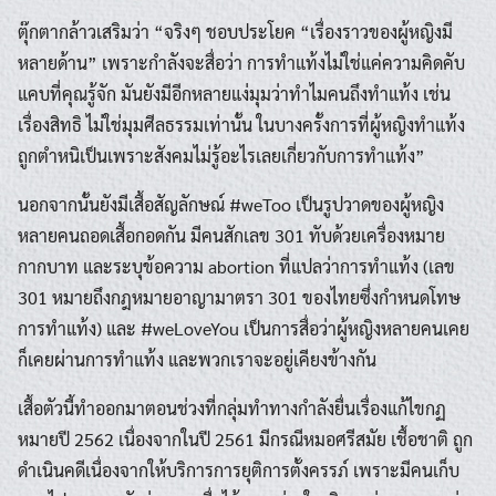
ตุ๊กตากล้าวเสริมว่า “จริงๆ ชอบประโยค “เรื่องราวของผู้หญิงมี
หลายด้าน” เพราะกำลังจะสื่อว่า การทำแท้งไม่ใช่แค่ความคิดคับ
แคบที่คุณรู้จัก มันยังมีอีกหลายแง่มุมว่าทำไมคนถึงทำแท้ง เช่น
เรื่องสิทธิ ไม่ใช่มุมศีลธรรมเท่านั้น ในบางครั้งการที่ผู้หญิงทำแท้ง
ถูกตำหนิเป็นเพราะสังคมไม่รู้อะไรเลยเกี่ยวกับการทำแท้ง”
นอกจากนั้นยังมีเสื้อสัญลักษณ์ #weToo เป็นรูปวาดของผู้หญิง
หลายคนถอดเสื้อกอดกัน มีคนสักเลข 301 ทับด้วยเครื่องหมาย
กากบาท และระบุข้อความ abortion ที่แปลว่าการทำแท้ง (เลข
301 หมายถึงกฎหมายอาญามาตรา 301 ของไทยซึ่งกำหนดโทษ
การทำแท้ง) และ #weLoveYou เป็นการสื่อว่าผู้หญิงหลายคนเคย
ก็เคยผ่านการทำแท้ง และพวกเราจะอยู่เคียงข้างกัน
เสื้อตัวนี้ทำออกมาตอนช่วงที่กลุ่มทำทางกำลังยื่นเรื่องแก้ไขกฏ
หมายปี 2562 เนื่องจากในปี 2561 มีกรณีหมอศรีสมัย เชื้อชาติ ถูก
ดำเนินคดีเนื่องจากให้บริการการยุติการตั้งครรภ์ เพราะมีคนเก็บ