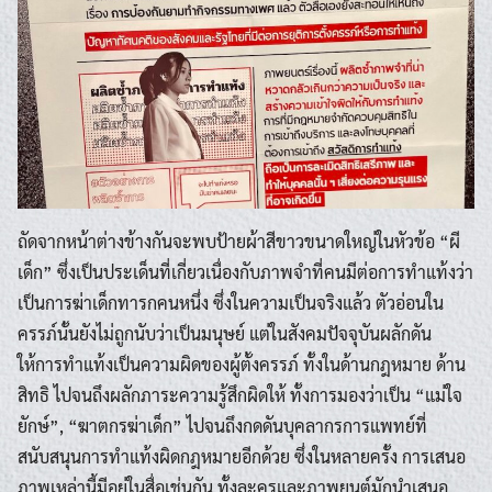
ถัดจากหน้าต่างข้างกันจะพบป้ายผ้าสีขาวขนาดใหญ่ในหัวข้อ “ผี
เด็ก” ซึ่งเป็นประเด็นที่เกี่ยวเนื่องกับภาพจำที่คนมีต่อการทำแท้งว่า
เป็นการฆ่าเด็กทารกคนหนึ่ง ซึ่งในความเป็นจริงแล้ว ตัวอ่อนใน
ครรภ์นั้นยังไม่ถูกนับว่าเป็นมนุษย์ แต่ในสังคมปัจจุบันผลักดัน
ให้การทำแท้งเป็นความผิดของผู้ตั้งครรภ์ ทั้งในด้านกฎหมาย ด้าน
สิทธิ ไปจนถึงผลักภาระความรู้สึกผิดให้ ทั้งการมองว่าเป็น “แม่ใจ
ยักษ์”, “ฆาตกรฆ่าเด็ก” ไปจนถึงกดดันบุคลากรการแพทย์ที่
สนับสนุนการทำแท้งผิดกฎหมายอีกด้วย ซึ่งในหลายครั้ง การเสนอ
ภาพเหล่านี้มีอยู่ในสื่อเช่นกัน ทั้งละครและภาพยนต์มักนำเสนอ