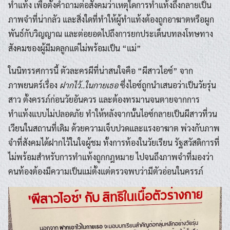
ทำแท้ง เพื่อตั้งคำถามต่อสังคมว่าเหตุใดการทำแท้งถึงกลายเป็น
ภาพจำที่น่ากลัว และสิ่งใดที่ทำให้ผู้ทำแท้งต้องถูกอาฆาตหรือผูก
พันธ์กับวิญญาณ และต่อยอดไปถึงการยกประเด็นบทลงโทษทาง
สังคมของผู้มีมดลูกแต่ไม่พร้อมเป็น “แม่”
ในนิทรรศการนี้ ตัวละครผีที่น่าสนใจคือ “ผีสาวไอซ์” จาก
ภาพยนตร์เรื่อง
ฝากไว้..ในกายเธอ
ซึ่งไอซ์ถูกนำเสนอว่าเป็นวัยรุ่น
สาว ตั้งครรภ์ก่อนวัยอันควร และต้องทรมานจนตายจากการ
ทำแท้งแบบไม่ปลอดภัย ทำให้หลังจากนั้นไอซ์กลายเป็นผีสาวที่วน
เวียนในสถานที่เดิม ด้วยความเจ็บปวดและแรงอาฆาต พ่วงกับภาพ
จำที่สังคมได้ฝากไว้ในใจผู้ชม ทั้งการท้องในวัยเรียน รัฐสวัสดิการที่
ไม่พร้อมสำหรับการทำแท้งถูกกฎหมาย ไปจนถึงภาพจำที่มองว่า
คนท้องต้องมีความเป็นแม่ตั้งแต่ตรวจพบว่ามีตัวอ่อนในครรภ์