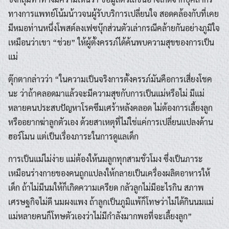
ทางการแพทย์โน้มน้าวจนผู้รับบริการเปลี่ยนใจ สอดคล้องกับที่เคย
มีหมอท่านหนึ่งโพสต์ลงเฟซบุ๊กส่วนตัวเล่ากรณีคล้ายกันอย่างภูมิใจ
เหมือนว่าเขา “ช่วย” ให้ผู้ตั้งครรภ์ได้ค้นพบความสุขของการเป็น
แม่
ตุ๊กตากล่าวว่า “ในความเป็นจริงการตั้งครรภ์มันคือการเสี่ยงโชค
นะ ว่าถ้าคลอดมาแล้วจะมีความสุขกับการเป็นแม่หรือไม่ มีแม่
หลายคนประสบปัญหาโรคซึมเศร้าหลังคลอด ไม่ต้องการเลี้ยงลูก
หรืออยากฆ่าลูกตัวเอง ด้วยสาเหตุที่ไม่ใช่แค่การเปลี่ยนแปลงด้าน
ฮอร์โมน แต่เป็นเรื่องภาระในการดูแลเด็ก
การเป็นแม่ไม่ง่าย แม่ต้องให้นมลูกทุกสามชั่วโมง ซึ่งเป็นภาระ
เหมือนร่างกายของคนถูกแปลงให้กลายเป็นเครื่องผลิตอาหารให้
เด็ก ถ้าไม่มีนมให้ก็เกิดความเครียด กลัวลูกไม่มีอะไรกิน สภาพ
เศรษฐกิจไม่ดี นมผงแพง ถ้าลูกเป็นภูมิแพ้ก็โทษว่าไม่ได้กินนมแม่
แม่หลายคนก็โทษตัวเองว่าไม่มีกำลังมากพอที่จะเลี้ยงลูก”