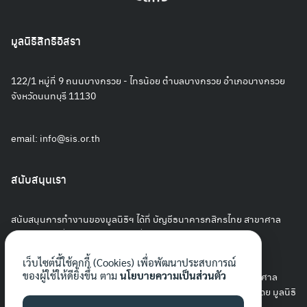
มูลนิธิสิทธิอิสรา
122/1 หมู่ที่ 9 ถนนบางกรวย - ไทรน้อย ตำบลบางกรวย อำเภอบางกรวย
จังหวัดนนทบุรี 11130
email:
info@sis.or.th
สนับสนุนเรา
สนับสนุนการทำงานของมูลนิธิฯ ได้ที่ บัญชีธนาคารกสิกรไทย สาขาศาล
ยุติธรรม เลขที่ 127-8-45854-3 ชื่อบัญชีมูลนิธิสิทธิอิสรา
เว็บไซต์นี้ใช้คุกกี้ (Cookies) เพื่อพัฒนาประสบการณ์
ของผู้ใช้ให้ดียิ่งขึ้น ตาม
นโยบายความเป็นส่วนตัว
สนับสนุนกองทุนราษฎรประสงค์ได้ที่ บัญชีธนาคารกสิกรไทย สาขาศาล
ยุติธรรม เลขที่ 125-8-64752-8 ชื่อบัญชีกองทุนราษฎรประสงค์ โดย มูลนิธิ
สิทธิอิสรา