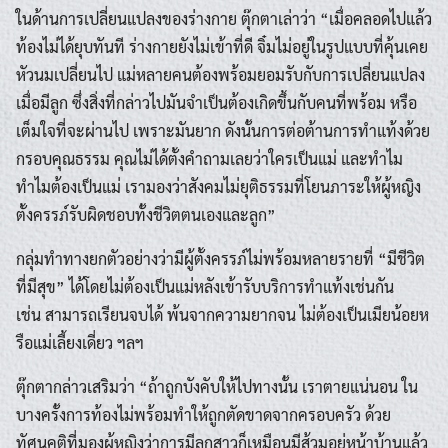
ในด้านการเปลี่ยนแปลงของร่างกาย ตุ๊กตาเล่าว่า “เมื่อคลอดไปแล้ว
ท้องไม่ได้ยุบทันที ร่างกายยังไม่เข้าที่ดี จิ๋มไม่อยู่ในรูปแบบที่คุ้นเคย
หัวนมเปลี่ยนไป แม่หลายคนต้องพร้อมยอมรับกับการเปลี่ยนแปลง
เมื่อมีลูก ซึ่งสิ่งที่กล่าวไปมันจำเป็นต้องเกิดขึ้นกับคนที่พร้อม หรือ
เต็มใจที่จะผ่านไป เพราะมันยาก ดังนั้นการต่อต้านการทำแท้งด้วย
กรอบคุณธรรม คุณไม่ได้ตั้งคำถามเลยว่าใครเป็นแม่ และทำไม
ทำไมต้องเป็นแม่ เรามองว่าสังคมไม่ยุติธรรมที่โยนภาระให้ผู้หญิง
ตั้งครรภ์รับผิดชอบทั้งชีวิตตนเองและลูก”
กลุ่มทำทางยกตัวอย่างว่ามีผู้ตั้งครรภ์ไม่พร้อมหลายรายที่ “มีชีวิต
ที่มีสุข” ได้โดยไม่ต้องเป็นแม่หลังเข้ารับบริการทำแท้งเช่นกัน
เช่น สามารถเรียนจบได้ พ้นจากความยากจน ไม่ต้องเป็นเมียน้อยห
รือแม่เลี้ยงเดี่ยว ฯลฯ
ตุ๊กตากล่าวเสริมว่า “ถ้าถูกบังคับให้ไปทางนั้น เราตายแน่นอน ใน
บางครั้งการท้องไม่พร้อมทำให้ถูกตัดขาดจากครอบครัว ด้วย
ทัศนคติที่มองผู้หญิงว่าการมีลูกสาวก็เหมือนมีส้วมอยู่หน้าบ้านแล้ว