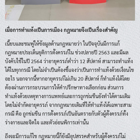
เมื่อการทำแท้งเป็นการเมือง กฎหมายจึงเป็นเรื่องสำคัญ
เนี๊ยบและชมพู่ให้ข้อมูลด้านกฎหมายว่า ในปัจจุบันมีการแก้
กฎหมายประเด็นยุติการตั้งครรภ์ใน ช่วงปลายปี 2563 และมีผล
บังคับใช้ในปี 2564 ว่าอายุครรภ์ต่ำว่า 12 สัปดาห์ สามารถทำแท้ง
ได้ในทุกกรณี โดยไม่จำเป็นต้องชี้แจงว่าเป็นการทำแท้งด้วยเงื่อนไข
อะไร นอกจากนี้หากอายุครรภ์ไม่เกิน 20 สัปดาห์ ก็ทำแท้งได้โดย
ต้องผ่านการกระบวนการให้คำปรึกษาทางเลือกก่อน ส่วนการ
ทำแท้งด้วยเหตุทางการแพทย์และการถูกข่มขืนยังทำได้ตามเดิม
โดยไม่จำกัดอายุครรภ์ จากกฎหมายเดิมที่ให้ทำแท้งได้เฉพาะสาม
กรณี คือ ถูกข่มขืน การตั้งครรภ์เป็นอันตรายกับตัวผู้ตั้งครรภ์ทั้ง
ร่างกายและจิตใจ และตัวอ่อนพิการเท่านั้น
ถึงจะมีการแก้ไข กฎหมายนี้ก็ยังมีอุปสรรคสำหรับผู้ตั้งครรภ์ไม่