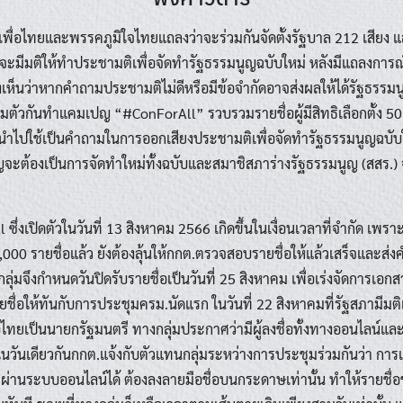
พื่อไทยและพรรคภูมิใจไทยแถลงว่าจะร่วมกันจัดตั้งรัฐบาล 212 เสีย
กจะมีมติให้ทำประชามติเพื่อจัดทำรัฐธรรมนูญฉบับใหม่ หลังมีแถลงกา
ห็นว่าหากคำถามประชามติไม่ดีหรือมีข้อจำกัดอาจส่งผลให้ได้รัฐธรรมนู
มตัวกันทำแคมเปญ “#ConForAll” รวบรวมรายชื่อผู้มีสิทธิเลือกตั้ง 50,
ำไปใช้เป็นคำถามในการออกเสียงประชามติเพื่อจัดทำรัฐธรรมนูญฉบับ
ญจะต้องเป็นการจัดทำใหม่ทั้งฉบับและสมาชิสภาร่างรัฐธรรมนูญ (สสร.)
ึ่งเปิดตัวในวันที่ 13 สิงหาคม 2566 เกิดขึ้นในเงื่อนเวลาที่จำกัด เพ
,000 รายชื่อแล้ว ยังต้องลุ้นให้กกต.ตรวจสอบรายชื่อให้แล้วเสร็จและส
ุ่มจึงกำหนดวันปิดรับรายชื่อเป็นวันที่ 25 สิงหาคม เพื่อเร่งจัดการเอ
ื่อให้ทันกับการประชุมครม.นัดแรก ในวันที่ 22 สิงหาคมที่รัฐสภามีมติ
ไทยเป็นนายกรัฐมนตรี ทางกลุ่มประกาศว่ามีผู้ลงชื่อทั้งทางออนไลน์
่ในวันเดียวกันกกต.แจ้งกับตัวแทนกลุ่มระหว่างการประชุมร่วมกันว่า การ
่านระบบออนไลน์ได้ ต้องลงลายมือชื่อบนกระดาษเท่านั้น ทำให้รายชื