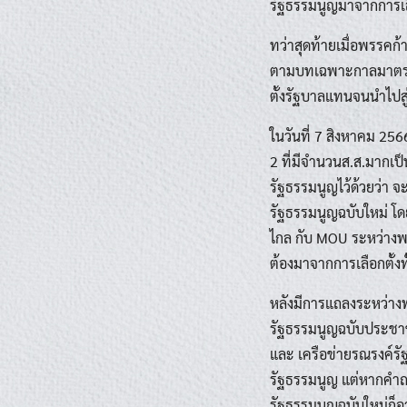
รัฐธรรมนูญมาจากการเ
ทว่าสุดท้ายเมื่อพรรคก
ตามบทเฉพาะกาลมาตรา 
ตั้งรัฐบาลแทนจนนำไปสู่
ในวันที่ 7 สิงหาคม 25
2 ที่มีจำนวนส.ส.มากเป
รัฐธรรมนูญไว้ด้วยว่า
รัฐธรรมนูญฉบับใหม่ โ
ไกล กับ MOU ระหว่างพ
ต้องมาจากการเลือกตั้งท
หลังมีการแถลงระหว่าง
รัฐธรรมนูญฉบับประชาช
และ เครือข่ายรณรงค์รัฐ
รัฐธรรมนูญ แต่หากคำถา
รัฐธรรมนูญฉบับใหม่ก็อ