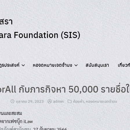
ฎรประสงค์
หอจดหมายเจตจำนง
สนับสนุนเรา
เกี่ยว
All กับภารกิจหา 50,000 รายชื่อ
ตุลาคม 29, 2023
admin
ถ้อยคำ
,
หอจดหมายเจตจำนง
ขียนและสะสม
ดจากเฟซบุ๊ก iLaw
พิธภัณฑ์สามัญชน
, 27 กันยายน 2566