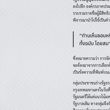
ลงไปอีก องค์กรภาคประช
รวบรวมรายชื่อผู้มีสิท
พิจารณานำไปใช้เป็นคำถ
“ท่านเห็นชอบหร
ทั้งฉบับ โดยสม
ซึ่งหมายความว่า การจั
จะต้องมาจากการเลือกตั้
เป็นข้อความที่พิมพ์บ
กลุ่มประชาชนร่างรัฐธร
กรุงเทพมหานครในวันที่
รัฐมนตรีได้แต่แนวโน้ม
รัฐบาลเดิม ทางกลุ่มจึง