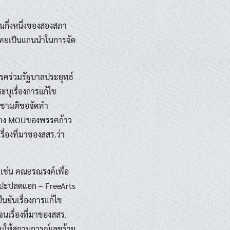
นกึ่งหนึ่งของสองสภา
ทยเป็นแกนนำในการจัด
รรคร่วมรัฐบาลประยุทธ์
บุเรื่องการแก้ไข
ะชามติขอจัดทำ
หว่าง MOUของพรรคก้าว
่องที่มาของสสร.ว่า
ช่น คณะรณรงค์เพื่อ
ลปะปลดแอก – FreeArts
นยันเรื่องการแก้ไข
นเรื่องที่มาของสสร.
ิมให้สถานการณ์เลขร้าย