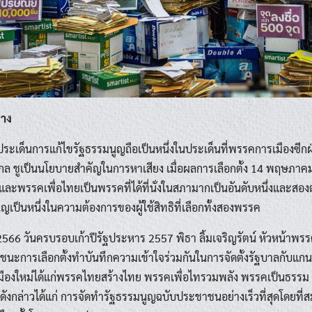
Search
Search
for:
ทาง
ประเด็นการแก้ไขรัฐธรรมนูญถือเป็นหนึ่งในประเด็นที่พรรคการเมืองซีกฝ
กล ชูเป็นนโยบายสำคัญในการหาเสียง เมื่อผลการเลือกตั้ง 14 พฤษภา
ละพรรคเพื่อไทยเป็นพรรคที่ได้ที่นั่งในสภามากเป็นอันดับหนึ่งและส
ูญเป็นหนึ่งในความต้องการของผู้ใช้สิทธิที่เลือกทั้งสองพรรค
566 วันครบรอบเก้าปีรัฐประหาร 2557 พิธา ลิ้มเจริญรัตน์ หัวหน้าพ
่ชนะการเลือกตั้งทำบันทึกความเข้าใจร่วมกันในการจัดตั้งรัฐบาลกับ
ืองใหม่ได้แก่พรรคไทยสร้างไทย พรรคเพื่อไทรวมพลัง พรรคเป็นธรร
ดังกล่าวได้แก่ การจัดทำรัฐธรรมนูญฉบับประชาชนอย่างเร็วที่สุดโดยที่