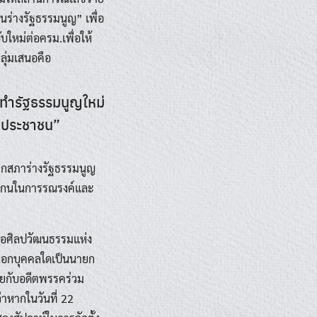
ร่างรัฐธรรมนูญ” เพื่อ
ใหม่ต่อครม.เพื่อให้
ลุ่มเสนอคือ
ัดทำรัฐธรรมนูญใหม่
องประชาชน”
ชิกสภาร่างรัฐธรรมนูญ
สโลแกนในการรณรงค์และ
าหอศิลปวัฒนธรรมแห่ง
ลือกบุคคลใดเป็นนายก
ไทยกับอดีตพรรคร่วม
่าหากในวันที่ 22