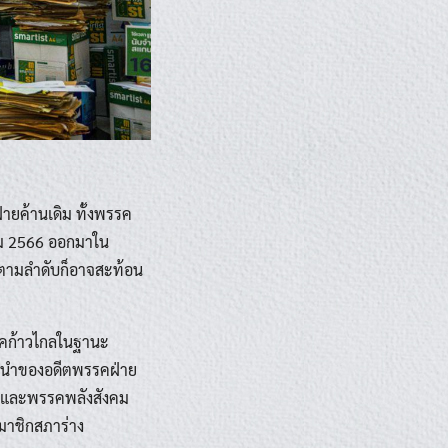
่ายค้านเดิม ทั้งพรรค
คม 2566 ออกมาใน
องตามลำดับก็อาจสะท้อน
รรคก้าวไกลในฐานะ
แกนนำของอดีตพรรคฝ่าย
ม และพรรคพลังสังคม
สมาชิกสภาร่าง