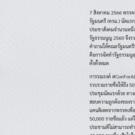
7 สิงหาคม 2566 พรรคเ
รัฐมนตรี (ครม.) นัดแร
ประชาสังคมจำนวนหนึ่งเ
รัฐธรรมนูญ 2560 จึงรว
คำถามให้คณะรัฐมนตรีน
คือการจัดทำรัฐธรรมนู
ตั้งทั้งหมด
การรณรงค์ #ConForAll ซ
รวบรวมรายชื่อให้ถึง 50
ประชุมนัดแรกด้วย ทางกล
สอบความถูกต้องของรายช
แคนดิเดตจากพรรคเพื่อ
50,000 รายชื่อแล้ว แต
ประชามติไม่สามารถทำผ