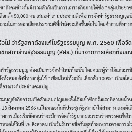
าสังคมข้างต้นจึงรวมตัวกันเป็นการเฉพาะกิจภายใต้ชื่อ “กลุ่มประชาชน
ธิเลือกตั้ง 50,000 คน เสนอคำถามประชามติเพื่อการจัดทำรัฐธรรมนูญฉบับ
ามในการออกเสียงประชามติที่กำลังจะเกิดขึ้นต่อไป โดยคำถามที่ทางก
ือไม่ ว่ารัฐสภาต้องแก้ไขรัฐธรรมนูญ พ.ศ. 2560 เพื่อจ
าชิกสภาร่างรัฐธรรมนูญ (สสร.) ที่มาจากการเลือกตั้งข
ดทำรัฐธรรมนูญ ต้องเป็นการจัดทำใหม่ทั้งฉบับ โดยคณะผู้ร่างได้แก่สมา
งทั้งหมด ดังที่ทางกลุ่มใช้ “เขียนใหม่ทั้งฉบับ เลือกตั้ง 100%” เป็น
นเสื้อรณรงค์ประจำแคมเปญ
รมนูญจัดกิจกรรมเปิดตัวแคมเปญและตั้งโต๊ะเข้าชื่อครั้งแรกที่ลานหน้
 13 สิงหาคม 2566 แม้ในขณะนั้นที่ประชุมรัฐสภายังไม่สามารถลงมติเ
ทางการเมืองเริ่มชัดเจนว่าจะมีการจัดตั้งรัฐบาลผสมระหว่างพรรคเพื่อ
กำหนดให้วันที่ 25 สิงหาคม เป็นวันรับรายชื่อวันสุดท้ายเพราะคาดการณ์ว