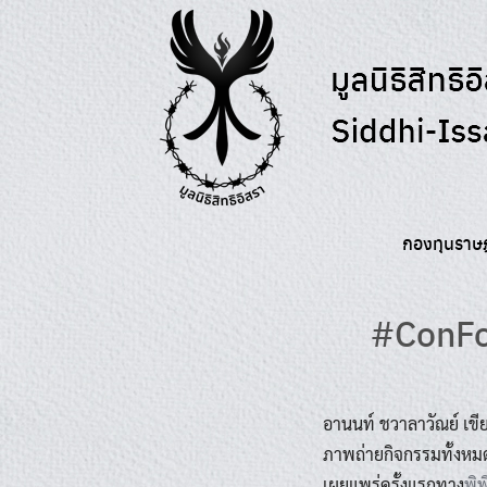
Skip
to
content
กองทุนราษ
#ConFor
อานนท์ ชวาลาวัณย์ เ
ภาพถ่ายกิจกรรมทั้งหม
เผยแพร่ครั้งแรกทาง
พิ