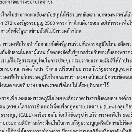
ลือกตั้งโดยตรงของประชาชน
้าวไกลไม่สามารถหาเสียงสนับสนุนให้พิธา แคนดิเดตนายกของพรรคได้เกิ
272 ของรัฐธรรมนูญ 2560 พรรคก้าวไกลต้องยอมถอยให้พรรคเพื่อไ
การจัดตั้งรัฐบาลข้ามขั้วที่ไม่มีพรรคก้าวไกล
66 พรรคเพื่อไทยทำข้อตกลงจัดตั้งรัฐบาลร่วมกับพรรคภูมิใจไทย อดีตพ
็นอันดับสามในสภาผู้แทน ข้อตกลงจัดตั้งรัฐบาลร่วมกันของทั้งสองพรรคระ
 จะเร่งแก้ไขรัฐธรรมนูญโดยในการประชุมครม.วาระแรก จะมีมติให้ทำปร
ดยกระบวนการจัดตั้งสสร. ซึ่งหากเปรียบเทียบการแก้ไขรัฐธรรมนูญระ
รรคเพื่อไทยกับพรรคภูมิใจไทย จะพบว่า MOU ฉบับแรกมีความชัดเจนเรื
ั้งหมด ขณะที่ MOU ของพรรคเพื่อไทยไม่ได้ระบุที่มาเอาไว้
พรรคเพื่อไทยและพรรคภูมิใจไทย องค์กรภาคประชาสังคมหลายองค์กร เ
น (ครช.) โครงการอินเทอร์เน็ตเพื่อกฎหมายประชาชน (iLaw) กลุ่มศิ
ธรรมนูญ (CALL) หารือร่วมกันก่อนได้ข้อสรุปว่าแม้ว่าพรรคเพื่อไทยจะยื
มประชามติมีการสร้างเงื่อนไขในการแก้รัฐธรรมนูญหรือมีความไม่ชัดเจ
าจไม่ได้ทำให้สถานการณ์ทางการเมืองของประเทศดีขึ้นหรืออาจยิ่งซ้ำเต